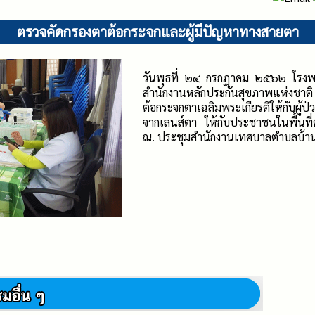
ตรวจคัดกรองตาต้อกระจกและผู้มีปัญหาทางสายตา
วันพุธที่ ๒๔ กรกฏาคม ๒๕๖๒ โรงพ
สำนักงานหลักประกันสุขภาพแห่งชา
ต้อกระจกตาเฉลิมพระเกียรติให้กับผู้ป่
จากเลนส์ตา ให้กับประชาชนในพื้นที่ต
ณ. ประชุมสำนักงานเทศบาลตำบลบ้า