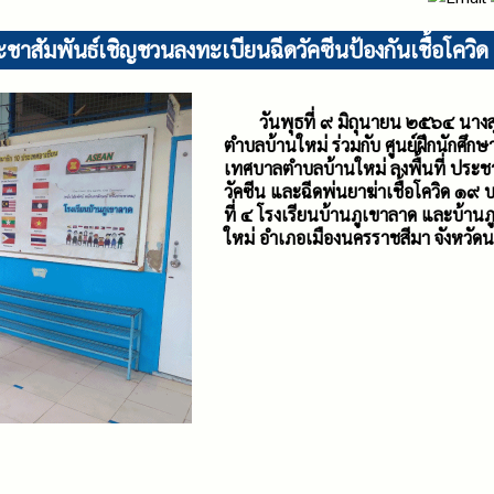
ชาสัมพันธ์เชิญชวนลงทะเบียนฉีดวัคซีนป้องกันเชื้อโควิ
วันพุธที่ ๙ มิถุนายน ๒๕๖๔ นางสุ
ตำบลบ้านใหม่ ร่วมกับ ศูนย์ฝึกนักศ
เทศบาลตำบลบ้านใหม่ ลงพื้นที่ ประช
วัคซีน และฉีดพ่นยาฆ่าเชื้อโควิด ๑๙ 
ที่ ๔ โรงเรียนบ้านภูเขาลาด และบ้านภ
ใหม่ อำเภอเมืองนครราชสีมา จังหวัด