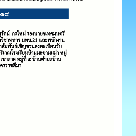
ด ๑๙
รัตน์ กรใหม่ รองนายกเทศมนตรี
ึกษาวิชาทหาร มทบ.21 และพนักงาน
าสัมพันธ์เชิญชวนลงทะเบียนรับ
บริเวณโรงเรียนบ้านมะขามเฒ่า หมู่
ูเขาลาด หมู่ที่ ๕ บ้านตำบลบ้าน
นครราชสีมา