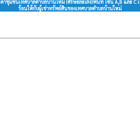
สินค้าชุมชนเทศบาลตำบลบ้านใหม่ (ศีรษะละเลิง)พื้นที่ โซน A,ฺฺB และ 
ร้อนให้กับผู้เช่าทรัพย์สินของเทศบาลตำบลบ้านใหม่