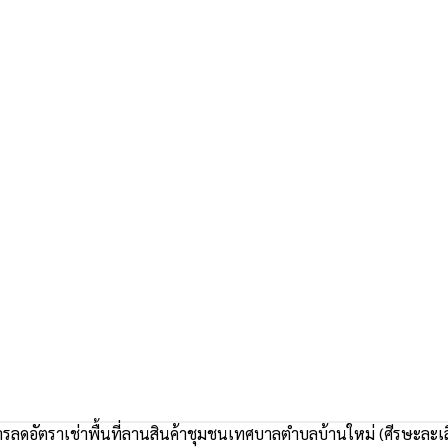
การลดอัตราเช่าพื้นที่ลานสินค้าชุมชนเทศบาลตำบลบ้านใหม่ (ศีรษะละเลิง)